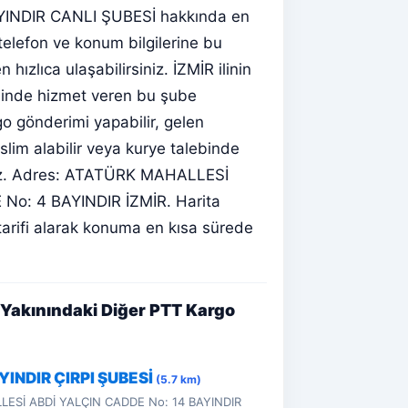
YINDIR CANLI ŞUBESİ hakkında en
telefon ve konum bilgilerine bu
 hızlıca ulaşabilirsiniz. İZMİR ilinin
sinde hizmet veren bu şube
o gönderimi yapabilir, gelen
eslim alabilir veya kurye talebinde
niz. Adres: ATATÜRK MAHALLESİ
o: 4 BAYINDIR İZMİR. Harita
tarifi alarak konuma en kısa sürede
Yakınındaki Diğer PTT Kargo
YINDIR ÇIRPI ŞUBESİ
(5.7 km)
LESİ ABDİ YALÇIN CADDE No: 14 BAYINDIR