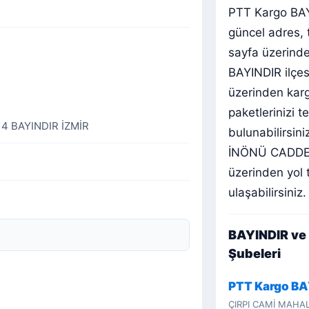
PTT Kargo BA
güncel adres, 
sayfa üzerinden
BAYINDIR ilçe
üzerinden karg
paketlerinizi t
4 BAYINDIR İZMİR
bulunabilirsi
İNÖNÜ CADDE N
üzerinden yol 
ulaşabilirsiniz.
BAYINDIR ve 
Şubeleri
PTT Kargo BA
ÇIRPI CAMİ MAHAL