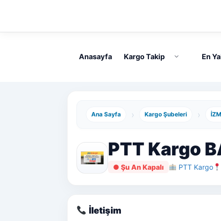
İçeriğe
atla
Anasayfa
Kargo Takip
En Ya
›
›
Ana Sayfa
Kargo Şubeleri
İZM
PTT Kargo B
● Şu An Kapalı
PTT Kargo
İletişim